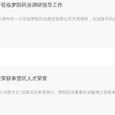
行莅临梦阳药业调研指导工作
、局长潘年松一行莅临梦阳药业股份有限公司开展调研，实地督导药品
士荣获奉贤区人才荣誉
5·20贤才日”启幕式在奉贤举行。梦阳药业董事长张敏博士荣获奉贤