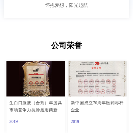
怀抱梦想，阳光起航
公司荣誉
生白口服液（合剂）年度具
新中国成立70周年医药标杆
市场竞争力抗肿瘤用药新锐
企业
品种
2019
2019