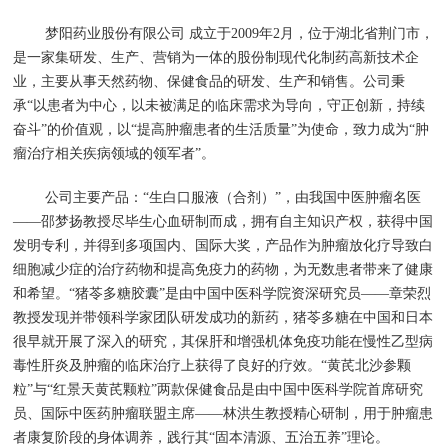
梦阳药业股份有限公司 成立于2009年2月，位于湖北省荆门市，
是一家集研发、生产、营销为一体的股份制现代化制药高新技术企
业，主要从事天然药物、保健食品的研发、生产和销售。公司秉
承“以患者为中心，以未被满足的临床需求为导向，守正创新，持续
奋斗”的价值观，以“提高肿瘤患者的生活质量”为使命，致力成为“肿
瘤治疗相关疾病领域的领军者”。
公司主要产品：“生白口服液（合剂）”，由我国中医肿瘤名医
——邵梦扬教授尽毕生心血研制而成，拥有自主知识产权，获得中国
发明专利，并得到多项国内、国际大奖，产品作为肿瘤放化疗导致白
细胞减少症的治疗药物和提高免疫力的药物，为无数患者带来了健康
和希望。“猪苓多糖胶囊”是由中国中医科学院资深研究员——章荣烈
教授发现并带领科学家团队研发成功的新药，猪苓多糖在中国和日本
很早就开展了深入的研究，其保肝和增强机体免疫功能在慢性乙型病
毒性肝炎及肿瘤的临床治疗上获得了良好的疗效。“黄芪北沙参颗
粒”与“红景天黄芪颗粒”两款保健食品是由中国中医科学院首席研究
员、国际中医药肿瘤联盟主席——林洪生教授精心研制，用于肿瘤患
者康复阶段的身体调养，践行其“固本清源、五治五养”理论。