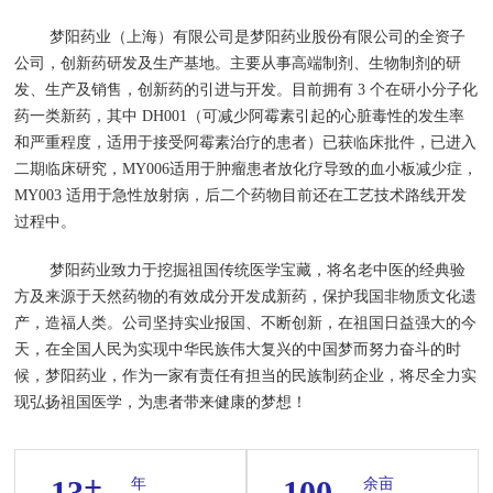
梦阳药业（上海）有限公司是梦阳药业股份有限公司的全资子
公司，创新药研发及生产基地。主要从事高端制剂、生物制剂的研
发、生产及销售，创新药的引进与开发。目前拥有 3 个在研小分子化
药一类新药，其中 DH001（可减少阿霉素引起的心脏毒性的发生率
和严重程度，适用于接受阿霉素治疗的患者）已获临床批件，已进入
二期临床研究，MY006适用于肿瘤患者放化疗导致的血小板减少症，
MY003 适用于急性放射病，后二个药物目前还在工艺技术路线开发
过程中。
梦阳药业致力于挖掘祖国传统医学宝藏，将名老中医的经典验
方及来源于天然药物的有效成分开发成新药，保护我国非物质文化遗
产，造福人类。公司坚持实业报国、不断创新，在祖国日益强大的今
天，在全国人民为实现中华民族伟大复兴的中国梦而努力奋斗的时
候，梦阳药业，作为一家有责任有担当的民族制药企业，将尽全力实
现弘扬祖国医学，为患者带来健康的梦想！
+
13
100
年
余亩