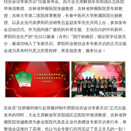
结合诊治专家共识”出版发布会。由大会主席解放军东部战区总医院
华海清教授、吉林省肿瘤医院张越教授，吉林省肿瘤医院景年财教
授，吉林大学第二医院薛霁教授，长春中医药大学附属医院仕丽教
授、以及企业代表梦阳药业销售总监赵友军先生共同上台，参加发布
会启动仪式。作为国内推广最快的补肾生髓、主动生白的中药新药，
梦阳药业生产的“生白口服液（合剂）”因疗效确切，循证医学证据充
分，被成功纳入了专家共识。梦阳药业相信这本专家共识的正式出版
会成为具有时代意义的里程碑，将造福患者，服务社会！
在欢庆“抗肿瘤药物引起骨髓抑制中西医结合诊治专家共识”正式出版
发布的同时，大会主席解放军东部战区总医院华海清教授、吉林省肿
瘤医院张越教授为参会医院代表及企业代表赠送专家共识单行本，将
整场会议推向了高潮，也让与会专家们共同见证了意义非凡的一刻！