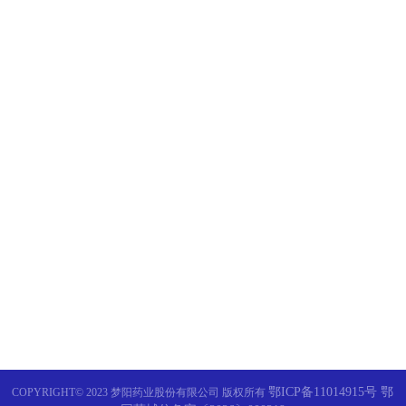
梦阳药业全球首款口服心脏
少...
品牌引领 传承创新 | 梦阳药业
祝贺梦阳牌猪苓多糖胶囊纳
型...
鄂ICP备11014915号 鄂
COPYRIGHT© 2023 梦阳药业股份有限公司 版权所有