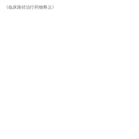
《临床路径治疗药物释义》
陕西省宁陕县委书记周锦政
阳...
梦阳药业集团总部及创新药
地...
2023国家医保目录公布，梦
品...