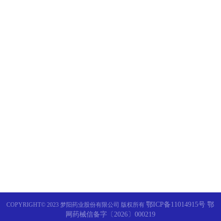
梦阳药业全球首款口服心脏
少...
品牌引领 传承创新 | 梦阳药业
祝贺梦阳牌猪苓多糖胶囊纳
型...
鄂ICP备11014915号 鄂
COPYRIGHT© 2023 梦阳药业股份有限公司 版权所有
网药械信备字〔2026〕000219