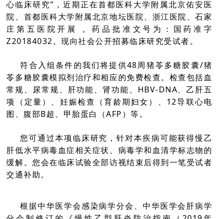
心临床研究”，近期正在首都医科大学附属北京佑安医
院、首都医科大学附属北京地坛医院、浙江医院、石家
庄第五医院开展 。药品批准文号为：国药准字
Z20184032。现向社会公开招募临床研究受试者。
符合入组条件的我们将提供48周猪苓多糖胶囊/猪
苓多糖胶囊模拟剂治疗和相应的免费检查。检查包括血
常规、尿常规、肝功能、肾功能、HBV-DNA、乙肝五
项（定量）、妊娠检查（育龄期妇女）、12导联心电
图、腹部B超、甲胎蛋白（AFP）等。
您可通过本项临床研究，针对本疾病可能获得慢乙
肝低水平病毒血症相关症状、病毒学和血清学标志物的
缓解。您会在临床试验全部访视结束后得到一笔受试者
交通补助。
根据中华医学会感染病学分会、中华医学会肝病学
分会制修订的《慢性乙型肝炎防治指南（2019年